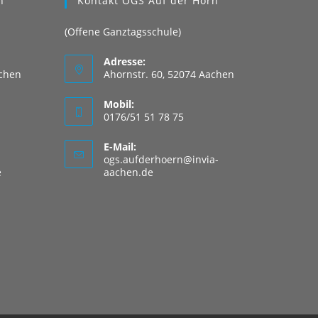
n
Kontakt OGS Auf der Hörn
(Offene Ganztagsschule)
Adresse:
achen
Ahornstr. 60, 52074 Aachen
Mobil:
0176/51 51 78 75
E-Mail:
ogs.aufderhoern@invia-
Opens
Opens
e
aachen.de
in
in
your
your
application
application