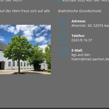
uf der Hörn
Kontakt KGS Auf der Hör
uf der Hörn freut sich auf alle
(Katholische Grundschule)
Adresse:
Ahornstr. 60, 52074 A
Telefon:
0241/8 16 37
E-Mail:
kgs.auf-der-
hoern@mail.aachen.d