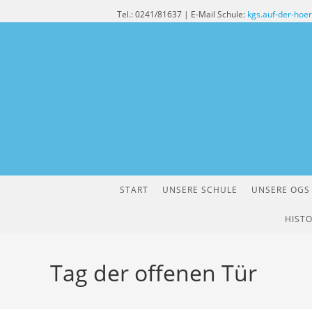
Zum
Tel.: 0241/81637 | E-Mail Schule:
kgs.auf-der-hoe
Inhalt
springen
START
UNSERE SCHULE
UNSERE OGS
HISTO
Tag der offenen Tür