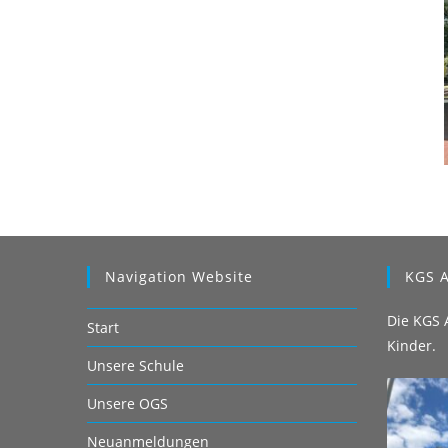
Navigation Website
KGS A
Die KGS A
Start
Kinder.
Unsere Schule
Unsere OGS
Neuanmeldungen