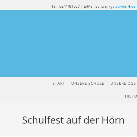
Zum
Tel.: 0241/81637 | E-Mail Schule:
kgs.auf-der-hoe
Inhalt
springen
START
UNSERE SCHULE
UNSERE OGS
HISTO
Schulfest auf der Hörn