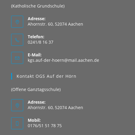
(Katholische Grundschule)
Adresse:
Ahornstr. 60, 52074 Aachen
Telefon:
0241/8 16 37
E-Mail:
Opens
kgs.auf-der-hoern@mail.aachen.de
in
your
Kontakt OGS Auf der Hörn
application
(Offene Ganztagsschule)
Adresse:
Ahornstr. 60, 52074 Aachen
Mobil:
0176/51 51 78 75