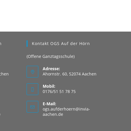
n
Kontakt OGS Auf der Hörn
(Offene Ganztagsschule)
Adresse:
achen
Ahornstr. 60, 52074 Aachen
Mobil:
0176/51 51 78 75
E-Mail:
ogs.aufderhoern@invia-
Opens
Opens
e
aachen.de
in
in
your
your
application
application