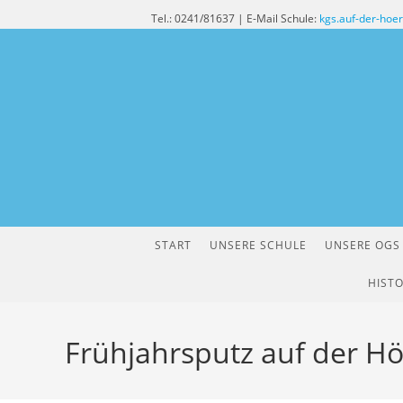
Zum
Tel.: 0241/81637 | E-Mail Schule:
kgs.auf-der-hoe
Inhalt
springen
START
UNSERE SCHULE
UNSERE OGS
HISTO
Frühjahrsputz auf der H