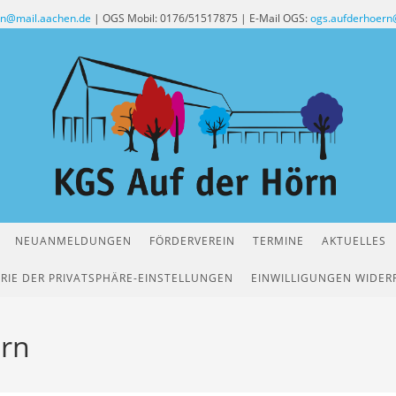
rn@mail.aachen.de
| OGS Mobil: 0176/51517875 | E-Mail OGS:
ogs.aufderhoern
NEUANMELDUNGEN
FÖRDERVEREIN
TERMINE
AKTUELLES
RIE DER PRIVATSPHÄRE-EINSTELLUNGEN
EINWILLIGUNGEN WIDER
örn