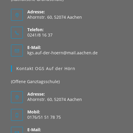
Adresse:
Ahornstr. 60, 52074 Aachen
Telefon:
0241/8 16 37
E-Mail:
Opens
kgs.auf-der-hoern@mail.aachen.de
in
your
Kontakt OGS Auf der Hörn
application
(Offene Ganztagsschule)
Adresse:
Ahornstr. 60, 52074 Aachen
Mobil:
0176/51 51 78 75
E-Mail: