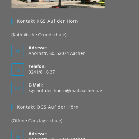
Kontakt KGS Auf der Hörn
(Katholische Grundschule)
Adresse:
Ahornstr. 60, 52074 Aachen
Telefon:
0241/8 16 37
E-Mail:
Opens
kgs.auf-der-hoern@mail.aachen.de
in
your
Kontakt OGS Auf der Hörn
application
(Offene Ganztagsschule)
Adresse: