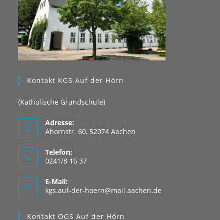
Kontakt KGS Auf der Hörn
(Katholische Grundschule)
Adresse:
Ahornstr. 60, 52074 Aachen
Telefon:
0241/8 16 37
E-Mail:
Opens
kgs.auf-der-hoern@mail.aachen.de
in
your
Kontakt OGS Auf der Hörn
application